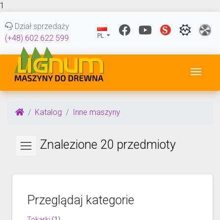
1
Dział sprzedaży
PL
(+48) 602 622 599
Przeł
Katalog
Inne maszyny
Znalezione 20 przedmioty
Przeglądaj kategorie
Tokarki
(1)