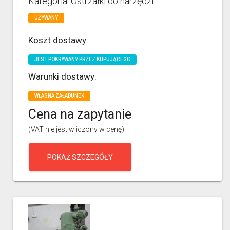
Kategoria: Ostrzałki do narzędzi
UŻYWANY
Koszt dostawy:
JEST POKRYWANY PRZEZ KUPUJĄCEGO
Warunki dostawy:
WŁASNA ZAŁADUNEK
Cena na zapytanie
(VAT nie jest wliczony w cenę)
POKAŻ SZCZEGÓŁY