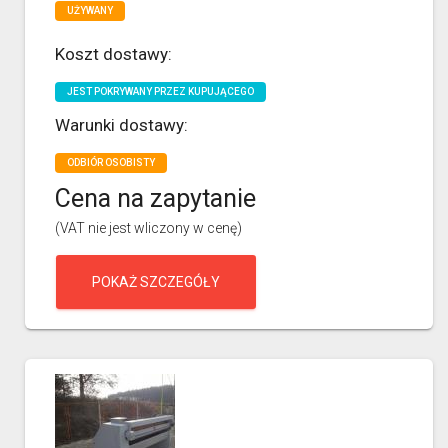
UŻYWANY
Koszt dostawy:
JEST POKRYWANY PRZEZ KUPUJĄCEGO
Warunki dostawy:
ODBIÓR OSOBISTY
Cena na zapytanie
(VAT nie jest wliczony w cenę)
POKAŻ SZCZEGÓŁY