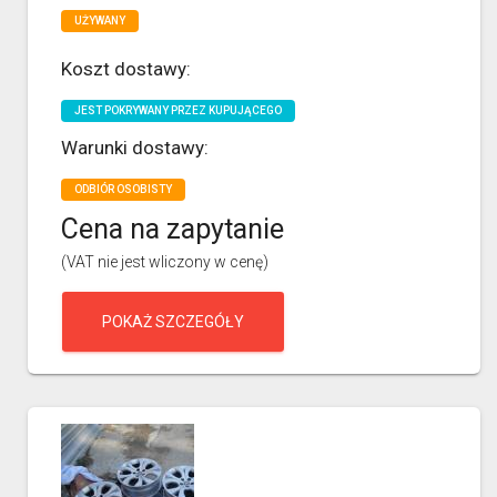
UŻYWANY
Koszt dostawy:
JEST POKRYWANY PRZEZ KUPUJĄCEGO
Warunki dostawy:
ODBIÓR OSOBISTY
Cena na zapytanie
(VAT nie jest wliczony w cenę)
POKAŻ SZCZEGÓŁY