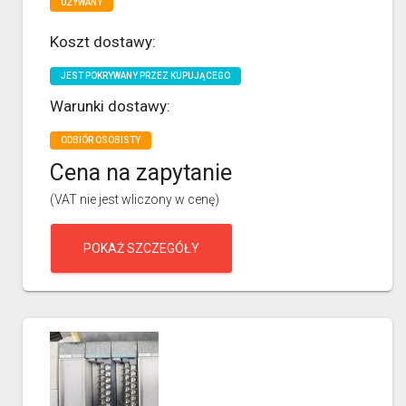
UŻYWANY
Koszt dostawy:
JEST POKRYWANY PRZEZ KUPUJĄCEGO
Warunki dostawy:
ODBIÓR OSOBISTY
Cena na zapytanie
(VAT nie jest wliczony w cenę)
POKAŻ SZCZEGÓŁY