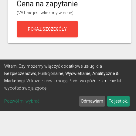
Cena na zapytanie
(VAT nie jest wliczony w cenę)
POKAŻ SZCZEGÓŁY
Witam! Czy możemy włączyć dodatkowe usługi dla
Bezpieczeństwo, Funkcjonalne, Wyświetlanie, Analityczne &
Marketing
? W każdej chwili mogą Państwo później zmienić lub
wycofać swoją zgodę.
Pozwól mi wybrać
Odmawiam
To jest ok.