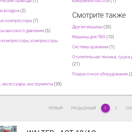
ческие приводы
(1)
Вакуумные насосы
(1)
и воздуха
(2)
Смотрите также
ые компрессоры
(7)
Другие машины
(20)
ры высокого давления
(5)
Машины для ПВХ
(10)
 компрессоры, компрессоры
Системы хранения
(1)
Отопительная техника, сушка
(21)
Покрасочное оборудование
(
, аксессуары, инструменты
(39)
ПЕРВЫЙ
ПРЕДЫДУЩИЙ
1
2
СЛ