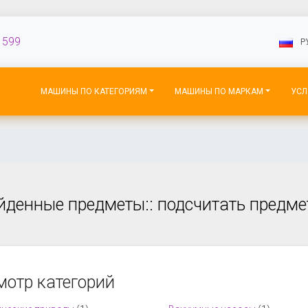
 599
P
МАШИНЫ ПО КАТЕГОРИЯМ
МАШИНЫ ПО МАРКАМ
УСЛ
йденные предметы:: подсчитать предм
мотр категорий