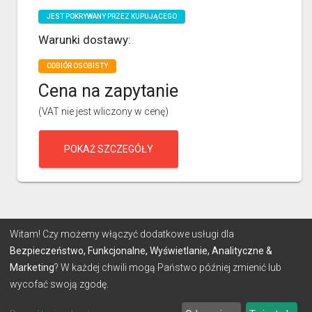
JEST POKRYWANY PRZEZ KUPUJĄCEGO
Warunki dostawy:
ODBIÓR OSOBISTY
Cena na zapytanie
(VAT nie jest wliczony w cenę)
POKAŻ SZCZEGÓŁY
Witam! Czy możemy włączyć dodatkowe usługi dla
Bezpieczeństwo, Funkcjonalne, Wyświetlanie, Analityczne &
Marketing
? W każdej chwili mogą Państwo później zmienić lub
wycofać swoją zgodę.