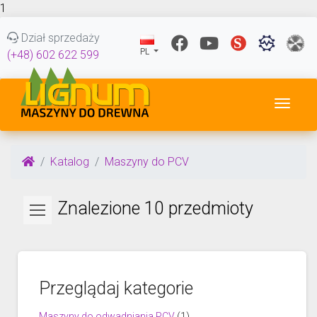
1
Dział sprzedaży
PL
(+48) 602 622 599
Przeł
Katalog
Maszyny do PCV
Znalezione 10 przedmioty
Przeglądaj kategorie
Maszyny do odwadniania PCV
(1)