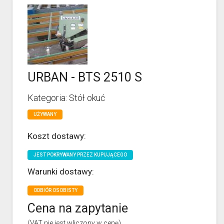
URBAN - BTS 2510 S
Kategoria: Stół okuć
UŻYWANY
Koszt dostawy:
JEST POKRYWANY PRZEZ KUPUJĄCEGO
Warunki dostawy:
ODBIÓR OSOBISTY
Cena na zapytanie
(VAT nie jest wliczony w cenę)