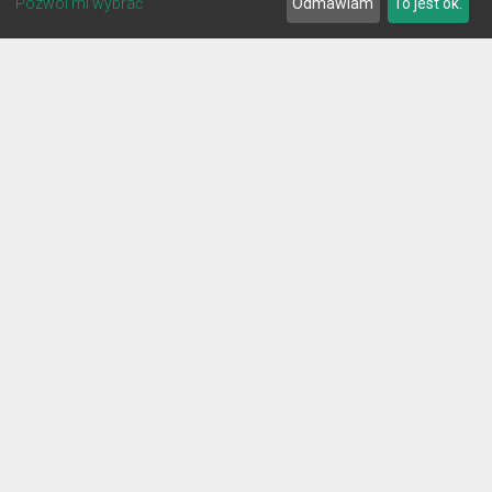
Pozwól mi wybrać
Odmawiam
To jest ok.
© 2026 Lignum
REGULAMIN
POLITYKA PRYWATNOŚCI