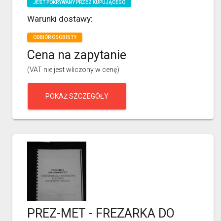
JEST POKRYWANY PRZEZ KUPUJĄCEGO
Warunki dostawy:
ODBIÓR OSOBISTY
Cena na zapytanie
(VAT nie jest wliczony w cenę)
POKAŻ SZCZEGÓŁY
PREZ-MET - FREZARKA DO