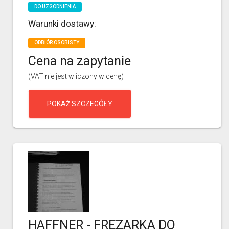
DO UZGODNIENIA
Warunki dostawy:
ODBIÓR OSOBISTY
Cena na zapytanie
(VAT nie jest wliczony w cenę)
POKAŻ SZCZEGÓŁY
HAFFNER - FREZARKA DO