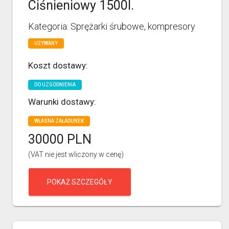
Ciśnieniowy 1500l.
Kategoria: Sprężarki śrubowe, kompresory
UŻYWANY
Koszt dostawy:
DO UZGODNIENIA
Warunki dostawy:
WŁASNA ZAŁADUNEK
30000 PLN
(VAT nie jest wliczony w cenę)
POKAŻ SZCZEGÓŁY