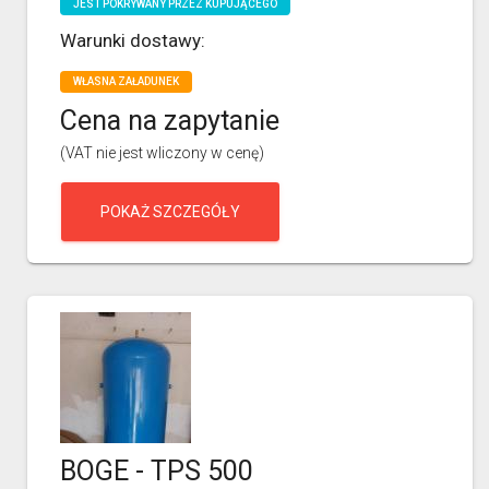
JEST POKRYWANY PRZEZ KUPUJĄCEGO
Warunki dostawy:
WŁASNA ZAŁADUNEK
Cena na zapytanie
(VAT nie jest wliczony w cenę)
POKAŻ SZCZEGÓŁY
BOGE - TPS 500