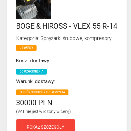
BOGE & HIROSS - VLEX 55 R-14
Kategoria: Sprężarki śrubowe, kompresory
UŻYWANY
Koszt dostawy:
DO UZGODNIENIA
Warunki dostawy:
ODBIÓR OSOBISTY LUB WYSYŁKA
30000 PLN
(VAT nie jest wliczony w cenę)
POKAŻ SZCZEGÓŁY