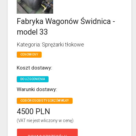
Fabryka Wagonów Świdnica -
model 33
Kategoria: Sprężarki tłokowe
ODNOWIONY
Koszt dostawy:
DO UZGODNIENIA
Warunki dostawy:
ODBIÓR OSOBISTY GORZÓW WLKP.
4500 PLN
(VAT nie jest wliczony w cenę)