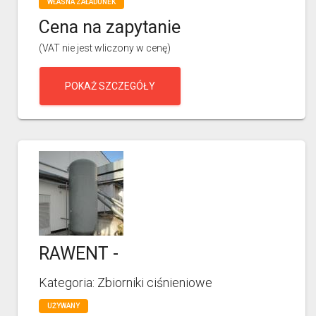
WŁASNA ZAŁADUNEK
Cena na zapytanie
(VAT nie jest wliczony w cenę)
POKAŻ SZCZEGÓŁY
RAWENT -
Kategoria: Zbiorniki ciśnieniowe
UŻYWANY