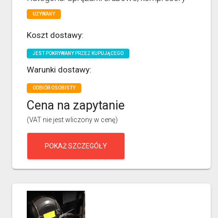
UŻYWANY
Koszt dostawy:
JEST POKRYWANY PRZEZ KUPUJĄCEGO
Warunki dostawy:
ODBIÓR OSOBISTY
Cena na zapytanie
(VAT nie jest wliczony w cenę)
POKAŻ SZCZEGÓŁY