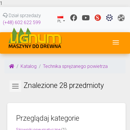
1
Dział sprzedaży
PL
(+48) 602 622 599
Przeł
Katalog
Technika sprężanego powietrza
Znalezione 28 przedmioty
Przeglądaj kategorie
Siłowniki pneumatyczne
(1)