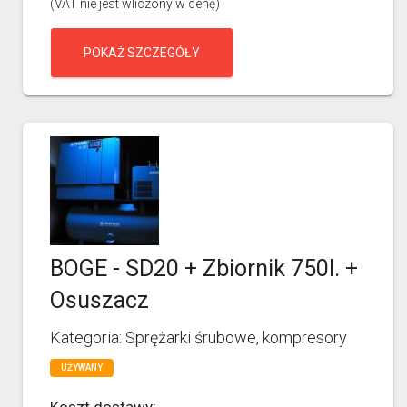
(VAT nie jest wliczony w cenę)
POKAŻ SZCZEGÓŁY
BOGE - SD20 + Zbiornik 750l. +
Osuszacz
Kategoria: Sprężarki śrubowe, kompresory
UŻYWANY
Koszt dostawy: