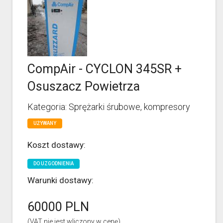
CompAir - CYCLON 345SR +
Osuszacz Powietrza
Kategoria: Sprężarki śrubowe, kompresory
UŻYWANY
Koszt dostawy:
DO UZGODNIENIA
Warunki dostawy:
60000 PLN
(VAT nie jest wliczony w cenę)