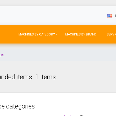
MACHINES BY CATEGORY
MACHINES BY BRAND
SERVI
ps
nded items: 1 items
e categories