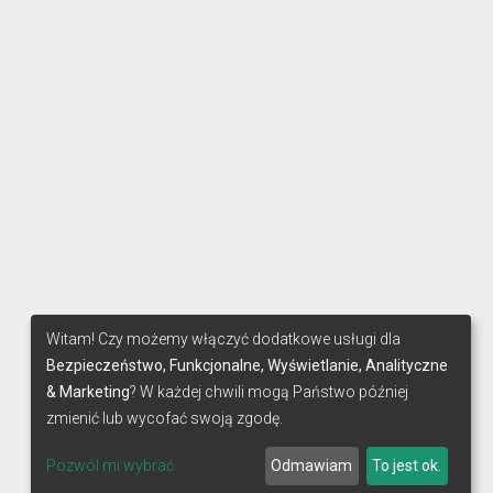
Witam! Czy możemy włączyć dodatkowe usługi dla
Bezpieczeństwo, Funkcjonalne, Wyświetlanie, Analityczne
& Marketing
? W każdej chwili mogą Państwo później
zmienić lub wycofać swoją zgodę.
Pozwól mi wybrać
Odmawiam
To jest ok.