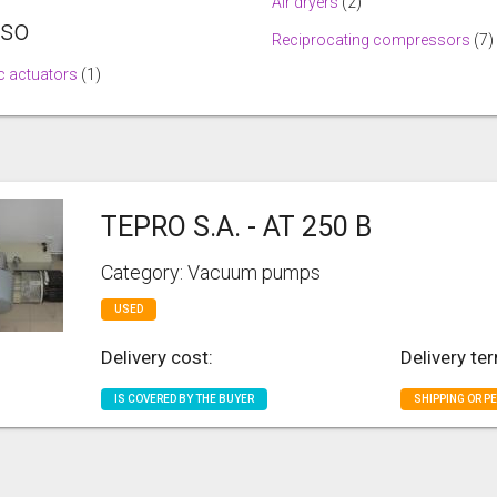
Air dryers
(2)
lso
Reciprocating compressors
(7)
 actuators
(1)
TEPRO S.A. - AT 250 B
Category: Vacuum pumps
USED
Delivery cost:
Delivery te
IS COVERED BY THE BUYER
SHIPPING OR P